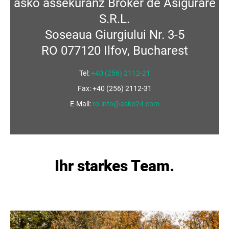
asko assekuranz Broker de Asigurare
S.R.L.
Soseaua Giurgiului Nr. 3-5
RO 077120 Ilfov, Bucharest
Tel:
+40 (256) 2112-21
Fax: +40 (256) 2112-31
E-Mail:
ro-info@asko24.com
Ihr starkes Team.